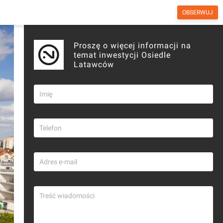
OBSERWUJ
otny
Biura
Forum
Wiadomości
Proszę o więcej informacji na
temat inwestycji Osiedle
Latawców
Copyright © investmap.pl