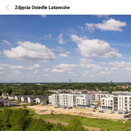
Zdjęcia Osiedle Latawców
POPULARNE REGIONY
Warszawa
Wrocław
Poznań
Katowice
Gdańsk
Łódź
INFORMACJE
Regulamin
Polityka Prywatności
Marketing nieruchomości