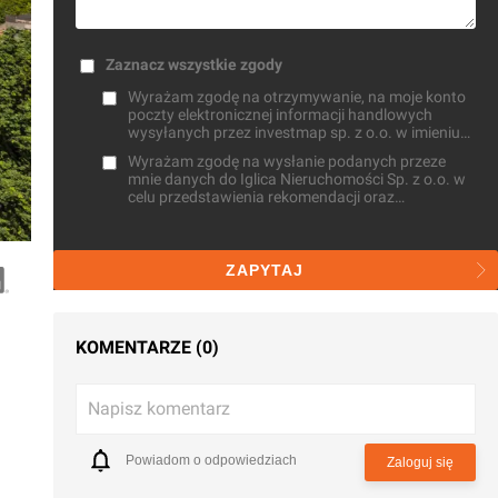
Zaznacz wszystkie zgody
Wyrażam zgodę na otrzymywanie, na moje konto
poczty elektronicznej informacji handlowych
wysyłanych przez investmap sp. z o.o. w imieniu
własnym oraz na zlecenie innych osób
Wyrażam zgodę na wysłanie podanych przeze
mnie danych do Iglica Nieruchomości Sp. z o.o. w
celu przedstawienia rekomendacji oraz
przetwarzaniu przez investmap sp. z o.o. do celów
statystycznych
ZAPYTAJ
KOMENTARZE (0)
Napisz komentarz
Powiadom o odpowiedziach
Zaloguj się