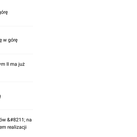
górę
ę w górę
m II ma już
ą
zów &#8211; na
em realizacji