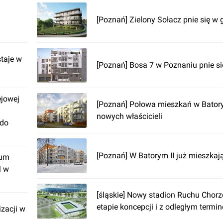
[Poznań] Zielony Sołacz pnie się w 
taje w
[Poznań] Bosa 7 w Poznaniu pnie si
ejowej
[Poznań] Połowa mieszkań w Batory
nowych właścicieli
 do
[Poznań] W Batorym II już mieszkaj
rum
l w
[śląskie] Nowy stadion Ruchu Chor
etapie koncepcji i z odległym termin
izacji w