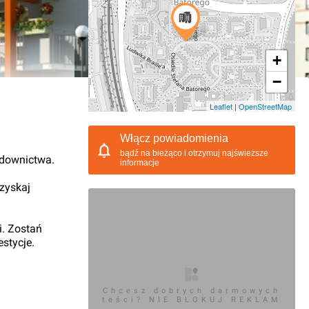
+
−
01.2014, 13:46
Leaflet
|
OpenStreetMap
Włącz powiadomienia
bądź na bieżąco i otrzymuj najświeższe
udownictwa.
informacje
 zyskaj
i. Zostań
stycje.
Chcesz dobrych darmowych
teści? NIE BLOKUJ REKLAM