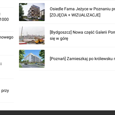
Osiedle Fama Jeżyce w Poznaniu pn
ą
[ZDJĘCIA + WIZUALIZACJE]
 1000
[Bydgoszcz] Nowa część Galerii Pom
 nowego
się w górę
[Poznań] Zamieszkaj po królewsku 
i
 przy