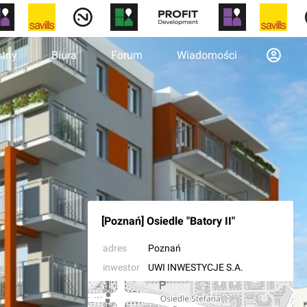
otny
Biura
Forum
Wiadomości
[Poznań] Osiedle "Batory II"
adres
Poznań
inwestor
UWI INWESTYCJE S.A.