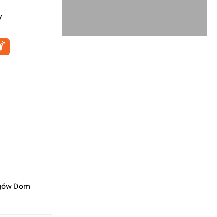
y
rgów Dom