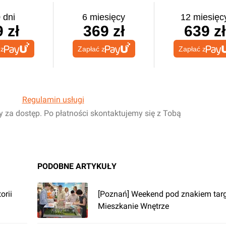
 dni
6 miesięcy
12 miesięc
 zł
369 zł
639 zł
 z
Zapłać z
Zapłać z
Regulamin usługi
y za dostęp. Po płatności skontaktujemy się z Tobą
PODOBNE ARTYKUŁY
orii
[Poznań] Weekend pod znakiem ta
Mieszkanie Wnętrze