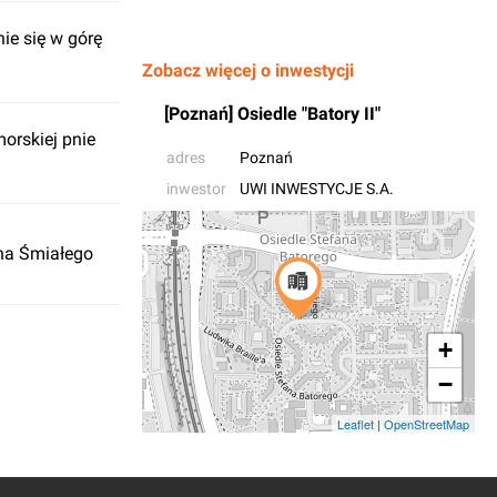
ie się w górę
Zobacz więcej o inwestycji
[Poznań] Osiedle "Batory II"
orskiej pnie
adres
Poznań
inwestor
UWI INWESTYCJE S.A.
na Śmiałego
+
−
Leaflet
|
OpenStreetMap