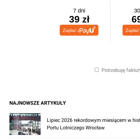
7 dni
30
39 zł
69
Zapłać z
Zapłać
Potrzebuję faktur
NAJNOWSZE ARTYKUŁY
Lipiec 2026 rekordowym miesiącem w hist
Portu Lotniczego Wrocław