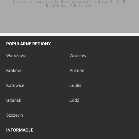
Chcesz dobrych darmowych teści? NIE
BLOKUJ REKLAM
POPULARNE REGIONY
Warszawa
Wrocław
Kraków
Poznań
Katowice
Lublin
Gdańsk
Łódź
Szczecin
INFORMACJE