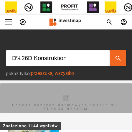
pokaż tylko:
Chcesz dobrych darmowych teści? NIE
BLOKUJ REKLAM
Znaleziono
1144
wyników