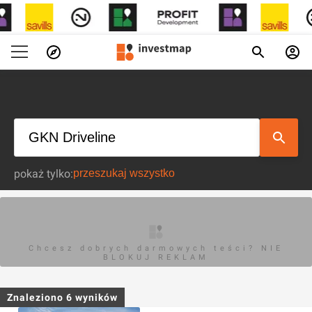
pokaż tylko:
Chcesz dobrych darmowych teści? NIE
BLOKUJ REKLAM
Znaleziono
6
wyników