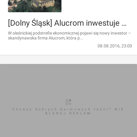
[Dolny Śląsk] Alucrom inwestuje w oleśnickiej podstrefie WSSE Invest-Park
W oleśnickiej podstrefie ekonomicznej pojawi się nowy inwestor –
skandynawska firma Alucrom, która p...
08.08.2016, 23:00
Chcesz dobrych darmowych teści? NIE
BLOKUJ REKLAM