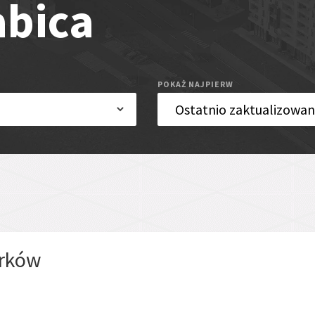
abica
POKAŻ NAJPIERW
trków