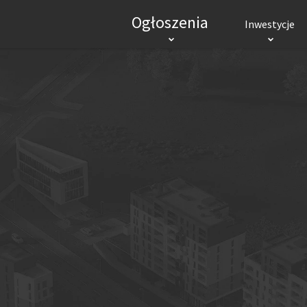
Ogłoszenia
Inwestycje
INWESTYCJE MIESZKANIOWE
INWES
RYNEK PIERWOTNY
Mieszkania
Domy
Biura
Mieszkania
Hand
Lokale użytkowe
Logi
POPULARNE MIASTA
Wrocław
Kraków
Gdańsk
Łódź