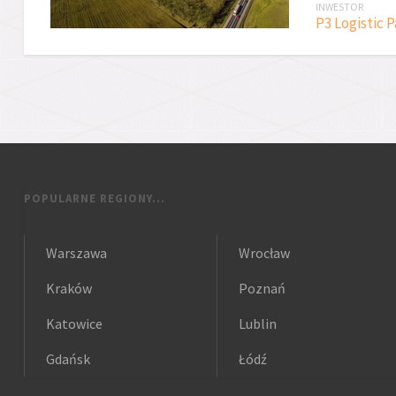
INWESTOR
P3 Logistic P
POPULARNE REGIONY...
Warszawa
Wrocław
Kraków
Poznań
Katowice
Lublin
Gdańsk
Łódź