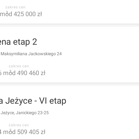
zakres cen
m
od 425 000 zł
2
na etap 2
 Maksymiliana Jackowskiego 24
zakres cen
6
m
od 490 460 zł
2
 Jeżyce - VI etap
 Jeżyce, Janickiego 23-25
zakres cen
4
m
od 509 405 zł
2