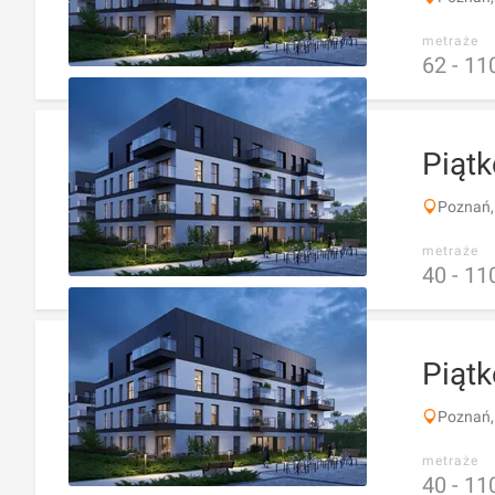
metraże
62 -
11
Piąt
Poznań,
metraże
40 -
11
Piąt
Poznań,
metraże
40 -
11