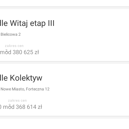
le Witaj etap III
 Bielicowa 2
zakres cen
m
od 380 625 zł
2
dle Kolektyw
 Nowe Miasto, Forteczna 12
zakres cen
0
m
od 368 614 zł
2