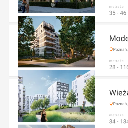
metraże
35 -
46
Mode
Poznań,
metraże
28 -
11
Wieża
Poznań,
metraże
34 -
13