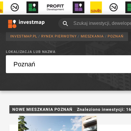
INVESTMAP.PL
/
RYNEK PIERWOTNY
/
MIESZKANIA
/
POZNAŃ
LOKALIZACJA LUB NAZWA
NOWE MIESZKANIA POZNAŃ
Znaleziono inwestycji:
1