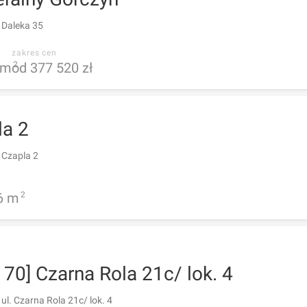
 Daleka 35
zakres cen
m
od 377 520 zł
2
la 2
 Czapla 2
6
m
2
70] Czarna Rola 21c/ lok. 4
ul. Czarna Rola 21c/ lok. 4