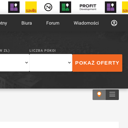
otny
Biura
Forum
Wiadomości
(W
ZŁ
)
LICZBA POKOI
POKAŻ OFERTY