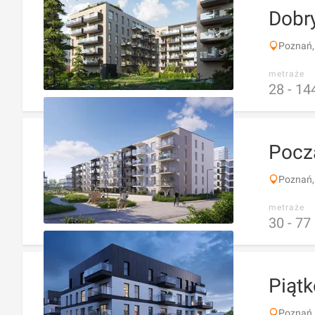
Dobr
Poznań,
metraże
28 -
14
Pocz
Poznań,
metraże
30 -
77
Piąt
Poznań,