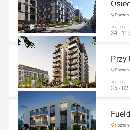
Osied
Poznań,
metraże
34 -
11
Przy 
Poznań, 
metraże
35 -
82
Fueld
Poznań,