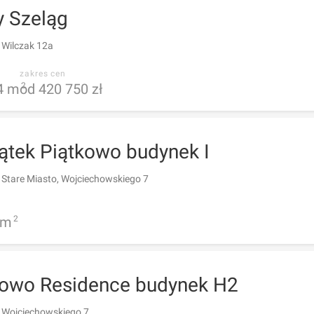
y Szeląg
 Wilczak 12a
zakres cen
4
m
od 420 750 zł
2
ątek Piątkowo budynek I
 Stare Miasto, Wojciechowskiego 7
m
2
kowo Residence budynek H2
 Wojciechowskiego 7