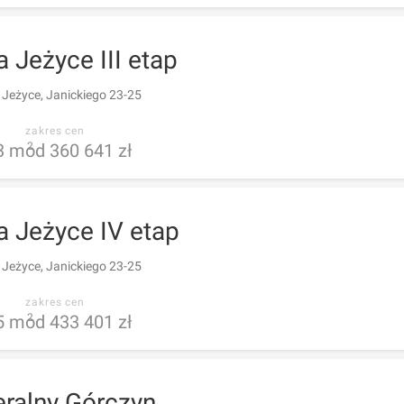
 Jeżyce III etap
 Jeżyce, Janickiego 23-25
zakres cen
3
m
od 360 641 zł
2
a Jeżyce IV etap
 Jeżyce, Janickiego 23-25
zakres cen
5
m
od 433 401 zł
2
ralny Górczyn