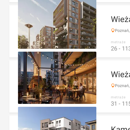
Wieża
Poznań,
metraże
26 -
11
Wież
Poznań,
metraże
31 -
11
Kame