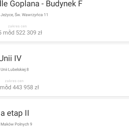
le Goplana - Budynek F
 Jeżyce, Św. Wawrzyńca 11
zakres cen
5
m
od 522 309 zł
2
Unii IV
Unii Lubelskiej 8
zakres cen
m
od 443 958 zł
2
a etap II
 Maków Polnych 9