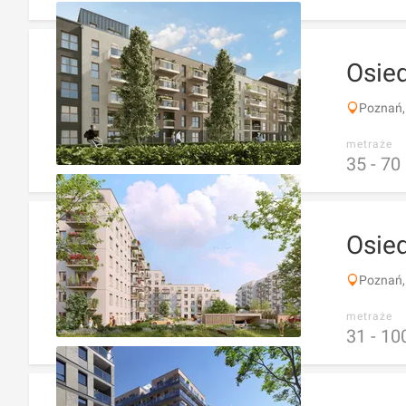
Osied
Poznań,
metraże
35 -
70
Osie
Poznań,
metraże
31 -
10