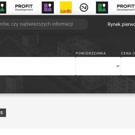
Rynek pierw
POWIERZCHNIA
CENA 
65