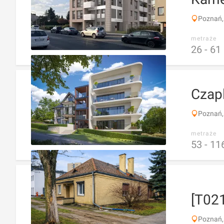
Poznań,
metraże
26 -
61
Czap
Poznań,
metraże
53 -
11
[T021
Poznań, 