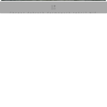
O inwestycji
Artykuły
Zdjęcia
Wizualizacje
Opinie
Chcesz dobrych darmowych teści? NIE
BLOKUJ REKLAM
0
Zaloguj aby dodać komentarz
Komentarz do inwestycji
Panoramiqa
Wojciech Jenda
05.12.2025, 12:44