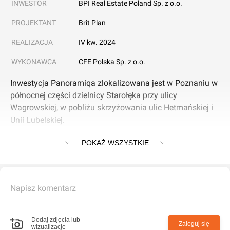
INWESTOR
BPI Real Estate Poland Sp. z o.o.
PROJEKTANT
Brit Plan
REALIZACJA
IV kw. 2024
WYKONAWCA
CFE Polska Sp. z o.o.
Inwestycja Panoramiqa zlokalizowana jest w Poznaniu w
północnej części dzielnicy Starołęka przy ulicy
Wagrowskiej, w pobliżu skrzyżowania ulic Hetmańskiej i
Unii Lubelskiej.
POKAŻ WSZYSTKIE
Osiedle tworzą dwa budynki o zróżnicowanej wysokości,
w których łącznie powstało 272 mieszkania, w strukturze
od jednego do czterech pokoi i powierzchni od 26 do 82
mkw.
Napisz komentarz
Pierwszy budynek ma od siedmiu do dziewięciu pięter i
kształt litery L. Natomiast drugi posiada 17 pięter, ma
Dodaj zdjęcia lub
Zaloguj się
wizualizacje