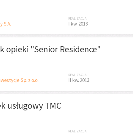
REALIZACJA
 S.A.
I kw. 2013
k opieki "Senior Residence"
REALIZACJA
westycje Sp. z o.o.
II kw. 2013
k usługowy TMC
REALIZACJA