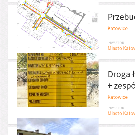
Przebud
Katowice
INWESTOR
Miasto Kato
Droga ł
+ zesp
Katowice
INWESTOR
Miasto Kato