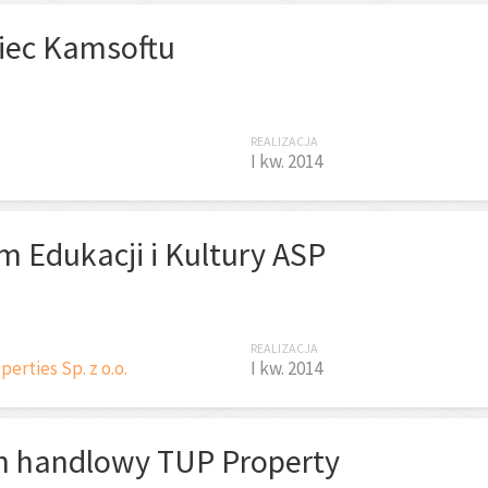
iec Kamsoftu
REALIZACJA
I kw. 2014
 Edukacji i Kultury ASP
REALIZACJA
erties Sp. z o.o.
I kw. 2014
n handlowy TUP Property