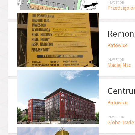
INWESTOR
Przedsiębio
Remont
Katowice
INWESTOR
Maciej Mac
Centru
Katowice
INWESTOR
Globe Trade 