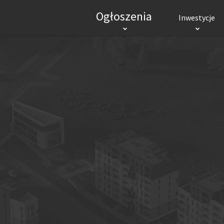
Ogłoszenia
Inwestycje
INWESTYCJE MIESZKANIOWE
INWES
RYNEK PIERWOTNY
Mieszkania
Domy
Biura
Mieszkania
Hand
Lokale użytkowe
Logi
POPULARNE MIASTA
Wrocław
Kraków
Gdańsk
Łódź