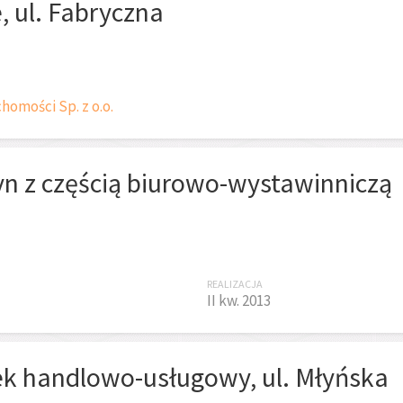
, ul. Fabryczna
omości Sp. z o.o.
n z częścią biurowo-wystawinniczą
REALIZACJA
II kw. 2013
k handlowo-usługowy, ul. Młyńska