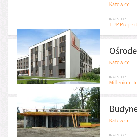
Katowice
INWESTOR
TUP Property
Ośrode
Katowice
INWESTOR
Millenium-In
Budyne
Katowice
INWESTOR