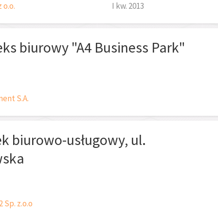
 o.o.
I kw. 2013
ks biurowy "A4 Business Park"
ent S.A.
k biurowo-usługowy, ul.
wska
 Sp. z.o.o