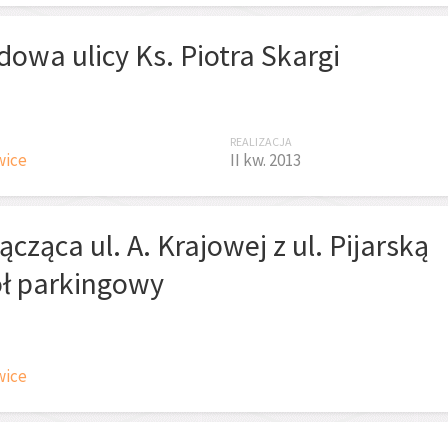
owa ulicy Ks. Piotra Skargi
REALIZACJA
wice
II kw. 2013
ącząca ul. A. Krajowej z ul. Pijarską
ół parkingowy
wice