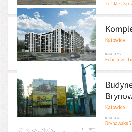
Tel-Met Sp. z
Komple
Katowice
INWESTOR
Echo Investm
Budyne
Bryno
Katowice
INWESTOR
Brynowska 72