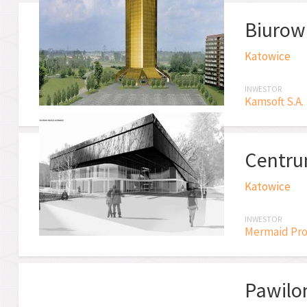
Biurow
Katowice
INWESTOR
Kamsoft S.A.
Centrum
Katowice
INWESTOR
Mermaid Prop
Pawilo