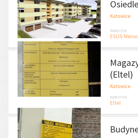
Osiedle
Katowice
INWESTOR
ESUS Nieruch
Magazy
(Eltel)
Katowice
INWESTOR
Eltel
Budyne