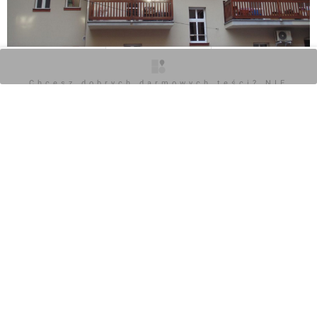
O inwestycji
Zdjęcia
Opinie
Chcesz dobrych darmowych teści? NIE
BLOKUJ REKLAM