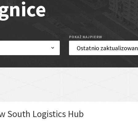
gnice
POKAŻ NAJPIERW
w South Logistics Hub