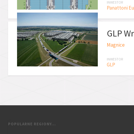
INWESTOR
Panattoni E
GLP Wr
Magnice
INWESTOR
GLP
POPULARNE REGIONY...