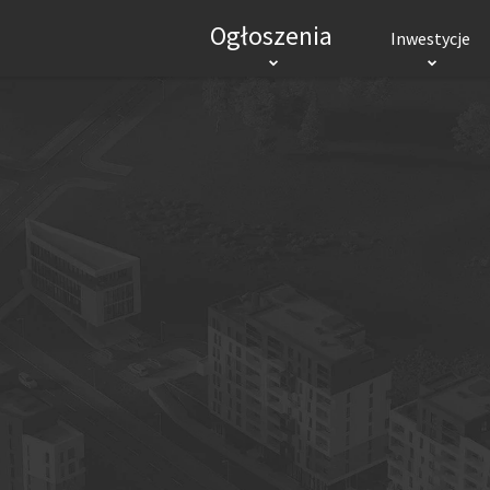
Ogłoszenia
Inwestycje
INWESTYCJE MIESZKANIOWE
INWES
RYNEK PIERWOTNY
Mieszkania
Domy
Biura
Mieszkania
Hand
Lokale użytkowe
Logi
POPULARNE MIASTA
Wrocław
Kraków
Gdańsk
Łódź