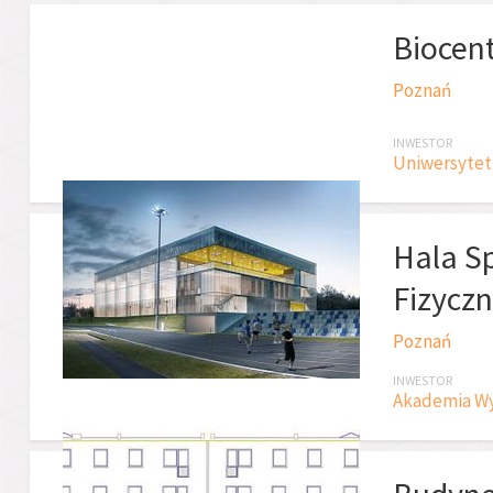
Biocen
Poznań
INWESTOR
Uniwersytet
Hala S
Fizycz
Poznań
INWESTOR
Akademia Wy