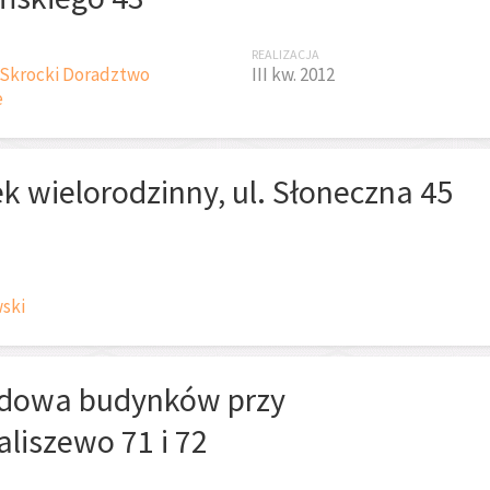
REALIZACJA
 Skrocki Doradztwo
III kw. 2012
e
 wielorodzinny, ul. Słoneczna 45
ski
dowa budynków przy
liszewo 71 i 72