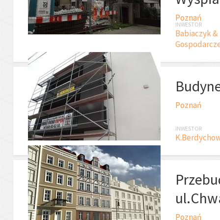
Poznań
INWESTOR
Babiaczyk &
Gospodarcz
Budynek
Poznań
INWESTOR
K.Berdychow
Przebu
ul.Chwa
Poznań