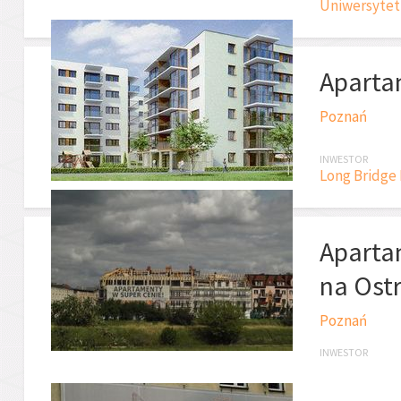
Uniwersytet
Aparta
Poznań
INWESTOR
Long Bridge
Aparta
na Ost
Poznań
INWESTOR