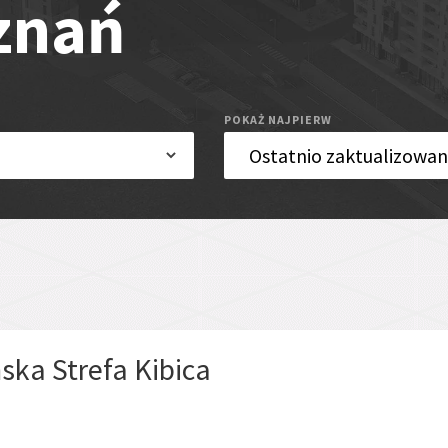
znań
POKAŻ NAJPIERW
ska Strefa Kibica