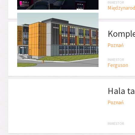
INWESTOR
Międzynarod
Komple
Poznań
INWESTOR
Ferguson
Hala t
Poznań
INWESTOR