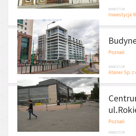
INWESTOR
Inwestycje Wi
Budyne
Poznań
INWESTOR
Ataner Sp. z 
Centru
ul.Roki
Poznań
INWESTOR