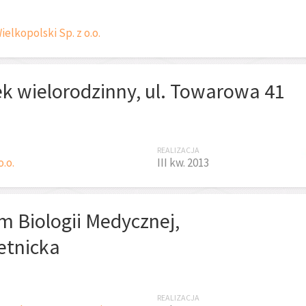
elkopolski Sp. z o.o.
k wielorodzinny, ul. Towarowa 41
REALIZACJA
o.o.
III kw. 2013
m Biologii Medycznej,
etnicka
REALIZACJA