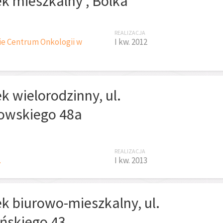
k mieszkalny , Bolka
REALIZACJA
ie Centrum Onkologii w
I kw. 2012
 wielorodzinny, ul.
owskiego 48a
REALIZACJA
.
I kw. 2013
k biurowo-mieszkalny, ul.
ńskiego 43