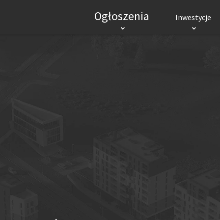
Ogłoszenia
Inwestycje
INWESTYCJE MIESZKANIOWE
INWES
RYNEK PIERWOTNY
Mieszkania
Domy
Biura
Mieszkania
Hand
Lokale użytkowe
Logi
POPULARNE MIASTA
Wrocław
Kraków
Gdańsk
Łódź