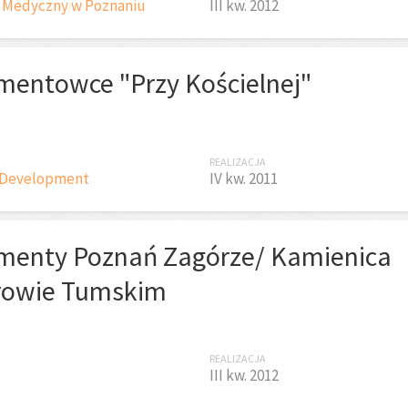
 Medyczny w Poznaniu
III kw. 2012
mentowce "Przy Kościelnej"
REALIZACJA
 Development
IV kw. 2011
menty Poznań Zagórze/ Kamienica
rowie Tumskim
REALIZACJA
III kw. 2012