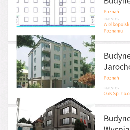
Budyne
Poznań
INWESTOR
Wielkopolsk
Poznaniu
Budynek
Jaroch
Poznań
INWESTOR
CGK Sp. z.o.o
Budyne
Wyspia