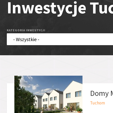
Inwestycje T
KATEGORIA INWESTYCJI
Domy M
Tuchom