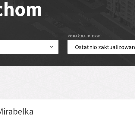
uchom
POKAŻ NAJPIERW
irabelka