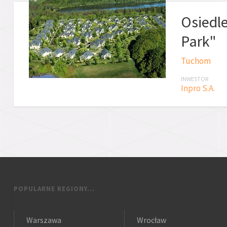
Osiedl
Park"
Tuchom
INWESTOR
Inpro S.A.
POPULARNE REGIONY...
Warszawa
Wrocław