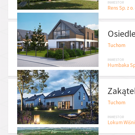
INWESTOR
Rens Sp. z o. 
Osiedl
Tuchom
INWESTOR
Humbaka Sp. 
Zakąte
Tuchom
INWESTOR
Lokum Wiśnie