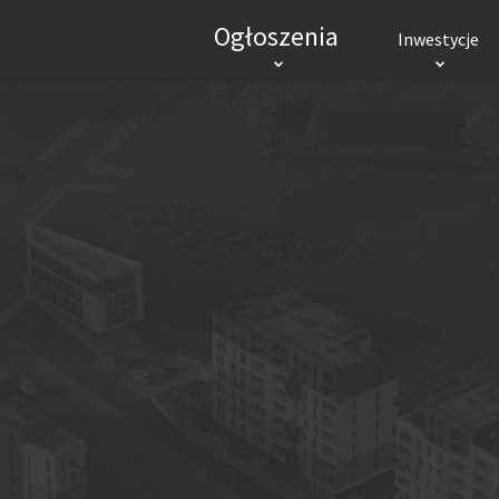
Ogłoszenia
Inwestycje
INWESTYCJE MIESZKANIOWE
INWES
RYNEK PIERWOTNY
Mieszkania
Domy
Biura
Mieszkania
Hand
Lokale użytkowe
Logi
POPULARNE MIASTA
Wrocław
Kraków
Gdańsk
Łódź