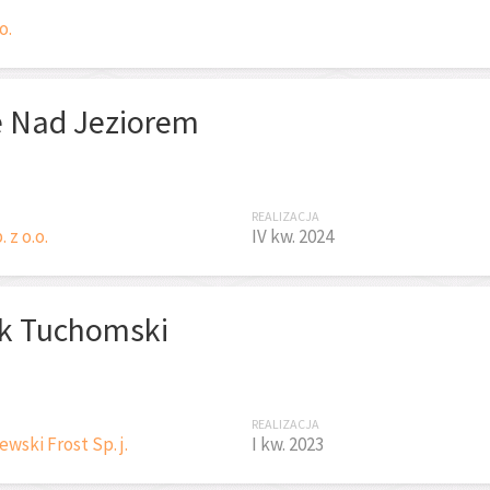
o.
e Nad Jeziorem
REALIZACJA
z o.o.
IV kw. 2024
k Tuchomski
REALIZACJA
wski Frost Sp. j.
I kw. 2023