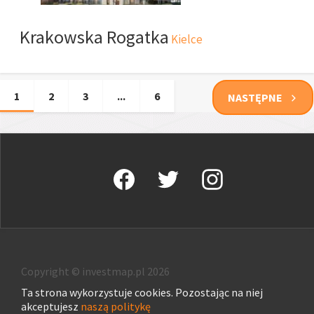
Krakowska Rogatka
Kielce
1
2
3
...
6
NASTĘPNE
Copyright © investmap.pl 2026
Ta strona wykorzystuje cookies. Pozostając na niej
akceptujesz
naszą politykę