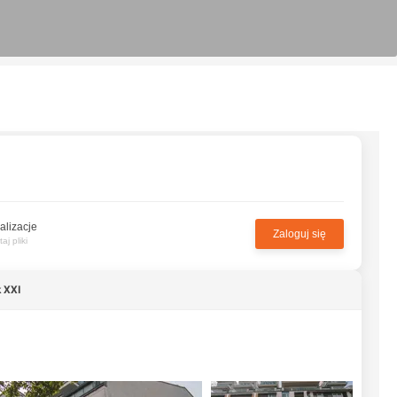
alizacje
Zaloguj się
j pliki
 XXI