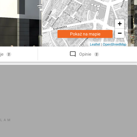
+
−
Pokaż na mapie
Leaflet
|
OpenStreetMap
je
Opinie
2
2
KLAM