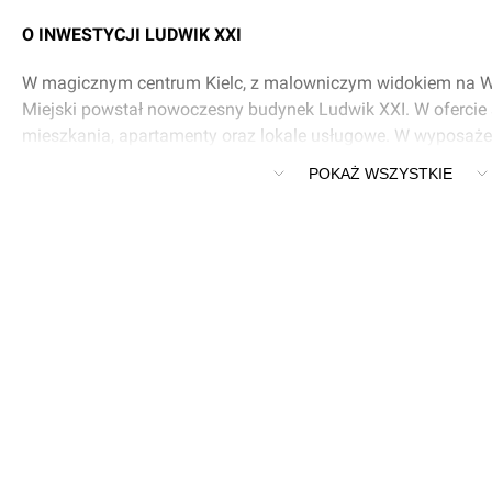
O INWESTYCJI LUDWIK XXI
W magicznym centrum Kielc, z malowniczym widokiem na 
Miejski powstał nowoczesny budynek Ludwik XXI. W ofercie 
mieszkania, apartamenty oraz lokale usługowe. W wyposaże
cichobieżne windy, recepcja, podziemna hala garażowa.
POKAŻ WSZYSTKIE