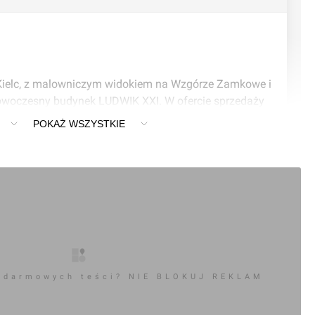
elc, z malowniczym widokiem na Wzgórze Zamkowe i 
owoczesny budynek LUDWIK XXI. W ofercie sprzedaży 
, apartamenty oraz lokale usługowe. W wyposażeniu 
POKAŻ WSZYSTKIE
obieżne windy, recepcja, podziemna hala garażowa. 
a się ze szczegółami inwestycji.
://www.nieruchomosci.kie.pl/Inwestycje/Staszica/
0
ć komentarz
 darmowych teści? NIE BLOKUJ REKLAM