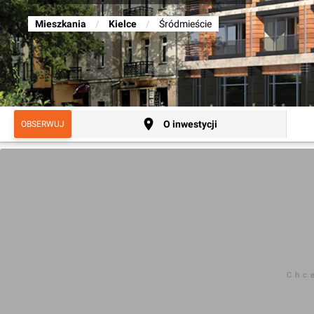
Mieszkania
/
Kielce
/
Śródmieście
O inwestycji
OBSERWUJ
Chc