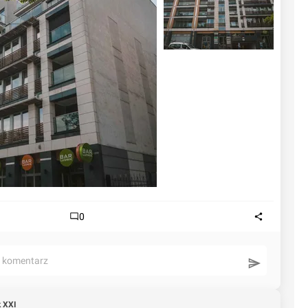
0
ć komentarz
 XXI