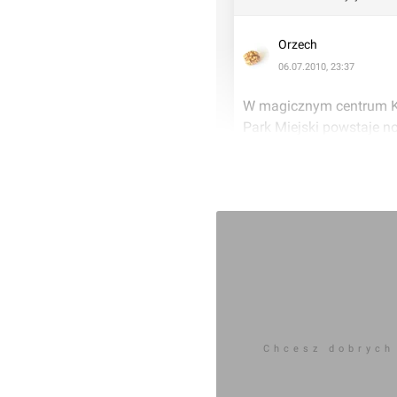
Orzech
06.07.2010, 23:37
W magicznym centrum Ki
Park Miejski powstaje n
znajdują się mieszkania
budynku m.in. dwie cich
Zapraszamy do zapoznani
 Więcej informacji:  
http
Zaloguj aby doda
Chcesz dobrych