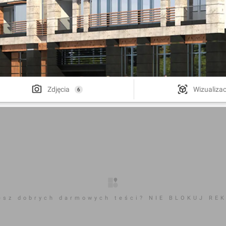
Zdjęcia
Wizualizac
6
esz dobrych darmowych teści? NIE BLOKUJ RE