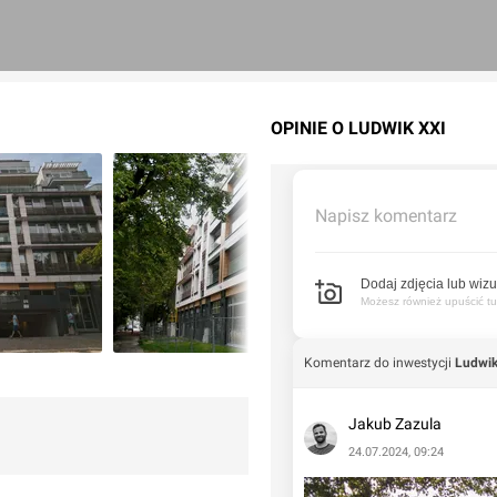
OPINIE O LUDWIK XXI
Napisz komentarz
Dodaj zdjęcia lub wizu
Możesz również upuścić tuta
Komentarz do inwestycji
Ludwik
Jakub Zazula
24.07.2024, 09:24