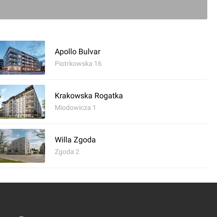
Apollo Bulvar
Piotrkowska 16
Krakowska Rogatka
Miodowicza 1
Willa Zgoda
Zgoda 2