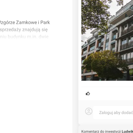
Wzgórze Zamkowe i Park
sprzedaży znajdują się
niu budynku m.in. dwie
Zaloguj aby doda
Komentarz do inwestycji
Ludwik