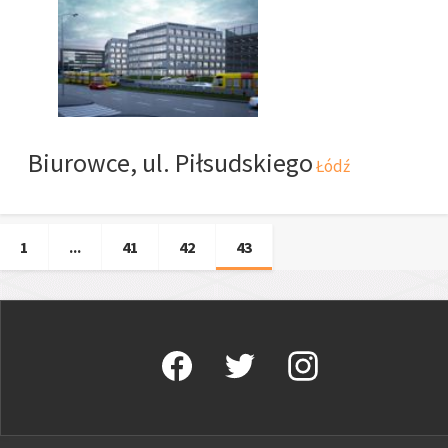
Biurowce, ul. Piłsudskiego
Łódź
1
...
41
42
43