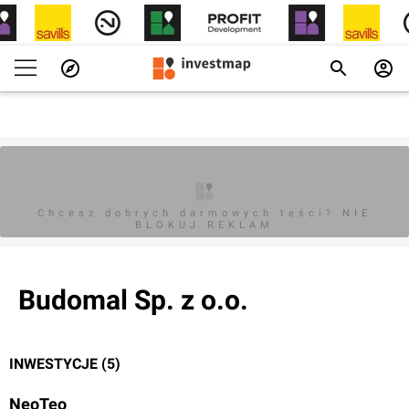
Chcesz dobrych darmowych teści? NIE
BLOKUJ REKLAM
Budomal Sp. z o.o.
INWESTYCJE (5)
NeoTeo