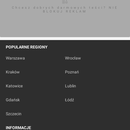
Chcesz dobrych darmowych teści? NIE
BLOKUJ REKLAM
POPULARNE REGIONY
Warszawa
Wrocław
Kraków
Poznań
Katowice
Lublin
Gdańsk
Łódź
Szczecin
INFORMACJE