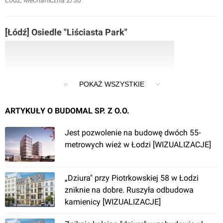
Łódź
, Mechaniczna 2/30
[Łódź] Osiedle "Liściasta Park"
POKAŻ WSZYSTKIE
ARTYKUŁY O BUDOMAL SP. Z O.O.
Jest pozwolenie na budowę dwóch 55-
Łódź
metrowych wież w Łodzi [WIZUALIZACJE]
[Łódź] Budynek wielorodzinny "Apartamenty na
Wspólnej"
„Dziura" przy Piotrkowskiej 58 w Łodzi
zniknie na dobre. Ruszyła odbudowa
kamienicy [WIZUALIZACJE]