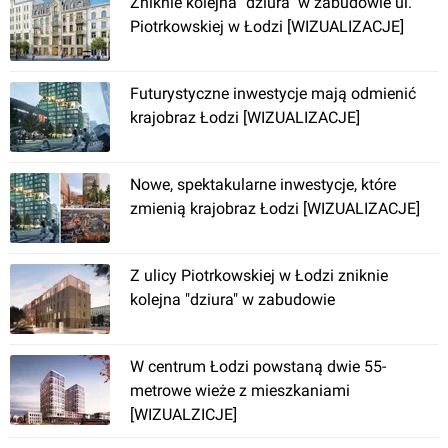
Zniknie kolejna "dziura" w zabudowie ul.
Piotrkowskiej w Łodzi [WIZUALIZACJE]
Futurystyczne inwestycje mają odmienić
Łódź
, Zgierska 87/89
krajobraz Łodzi [WIZUALIZACJE]
Apartamenty Panoramika
Nowe, spektakularne inwestycje, które
zmienią krajobraz Łodzi [WIZUALIZACJE]
Z ulicy Piotrkowskiej w Łodzi zniknie
kolejna "dziura" w zabudowie
Łódź
, Beli Bartoka
W centrum Łodzi powstaną dwie 55-
metrowe wieże z mieszkaniami
[WIZUALZICJE]