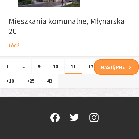
Mieszkania komunalne, Młynarska
20
Łódź
1
...
9
10
11
12
13
...
NASTĘPNE
+10
+25
43