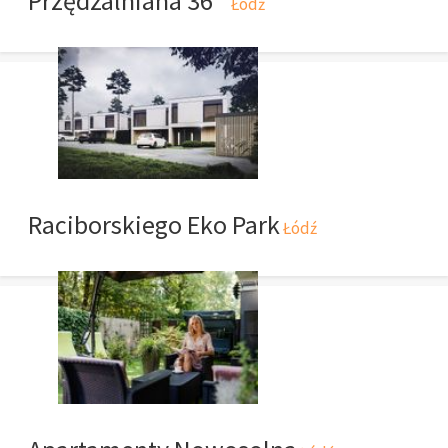
Przędzalniana 36
Łódź
Raciborskiego Eko Park
Łódź