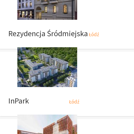
Rezydencja Śródmiejska
Łódź
InPark
Łódź