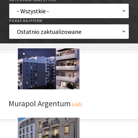
POKAŻ NAJPIERW
Murapol Argentum
Łódź