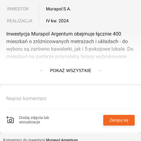
INWESTOR
Murapol S.A.
REALIZACJA
IV kw. 2024
Inwestycja Murapol Argentum obejmuje łącznie 400
mieszkań o zróżnicowanych metrażach i układach - do
wyboru są zarówno kawalerki, jak i 5-pokojowe lokale. Do
mieszkań na parterze przynależą tarasy wybrukowane
kostką i ogródki, natomiast lokale na piętrze posiadają
POKAŻ WSZYSTKIE
nawet po 2 balkony zaprojektowane z termoizolacyjnych
łączników, które zapobiegają utracie ciepła z mieszkania.
W inwestycji zadbano o nowoczesne rozwiązania, takie
Napisz komentarz
jak pakiet antysmogowy w standardzie czy możliwość
zamontowania inteligentnego systemu smart home. Do
dyspozycji jest też stacja ładowania samochodów
Dodaj zdjęcia lub
Zaloguj się
wizualizacje
elektrycznych.
Dla osób zmotoryzowanych powstała także optymalna
Komentarz do inwestycji
Murapol Argentum