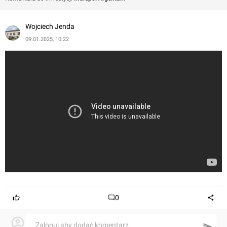
liczbaę miejsc postojowych, a dla zwolenników
jednośladów przygotowano liczne stojaki rowerowe.
Wojciech Jenda
Teren osiedla wypełniają zielone nasadzenia i mała
09.01.2025, 10:22
architektura.
Klatki schodowe i części wspólne wyróżniają
przemyślane, estetyczne rozwiązania, materiały
najwyższej jakości oraz zastosowanie oświetlenia LED. W
holu wejściowym znajduje się duże lustro i skrzynki
pocztowe, a sprawną komunikację pomiędzy
kondygnacjami zapewniają ciche i szybkie windy.
Osiedle zostało podłączone do miejskiego węzła
cieplnego.
0
Zaloguj aby dodać komentarz