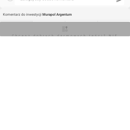
Komentarz do inwestycji
Murapol Argentum
Wojciech Jenda
O inwestycji
Zdjęcia
Wizualizacje
Opinie
Chcesz dobrych darmowych teści? NIE
23.05.2024, 10:12
BLOKUJ REKLAM
+7
0