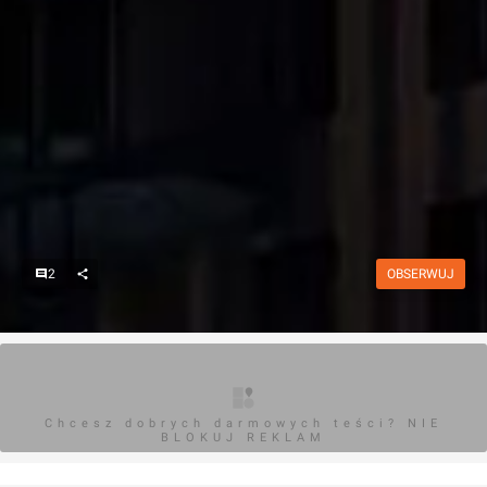
2
OBSERWUJ
Chcesz dobrych darmowych teści? NIE
BLOKUJ REKLAM