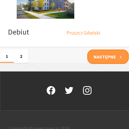
Debiut
Pruszcz Gdański
1
2
NASTĘPNE
Copyright © investmap.pl 2026