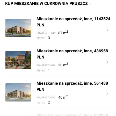
KUP MIESZKANIE W CUKROWNIA PRUSZCZ
Mieszkanie na sprzedaż, inne, 1143524
PLN
2
87
m
POWIERZCHNIA
3
PIĘTRO
Mieszkanie na sprzedaż, inne, 436958
PLN
2
30
m
POWIERZCHNIA
1
PIĘTRO
Mieszkanie na sprzedaż, inne, 561488
PLN
2
40
m
POWIERZCHNIA
2
PIĘTRO
Mieszkanie na sprzedaż, inne, 638258