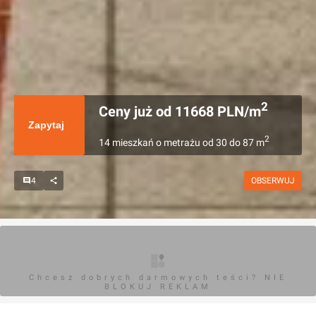
2
Ceny już od
11668
PLN/m
Zapytaj
2
14
mieszkań
o metrażu
od
30
do
87
m
4
OBSERWUJ
Chcesz dobrych darmowych teści? NIE
BLOKUJ REKLAM