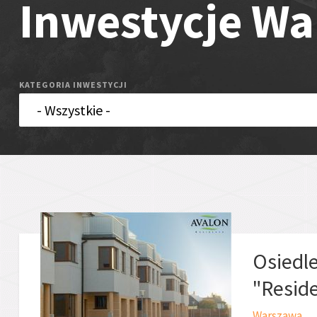
Inwestycje W
KATEGORIA INWESTYCJI
Osiedl
"Resid
Warszawa