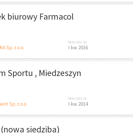
k biurowy Farmacol
REALIZACJA
 Sp. z o.o.
I kw. 2016
m Sportu , Miedzeszyn
REALIZACJA
nt Sp. z o.o.
I kw. 2014
(nowa siedziba)