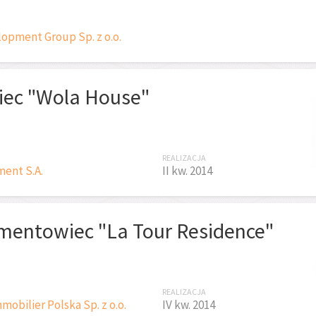
opment Group Sp. z o.o.
iec "Wola House"
REALIZACJA
ent S.A.
II kw. 2014
mentowiec "La Tour Residence"
REALIZACJA
obilier Polska Sp. z o.o.
IV kw. 2014