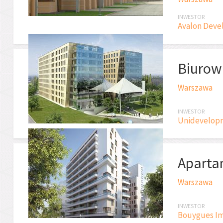
INWESTOR
Avalon Devel
Biurow
Warszawa
INWESTOR
Unidevelopm
Aparta
Warszawa
INWESTOR
Bouygues Imm