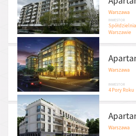
Aparta
Warszawa
INWESTOR
Spółdzielni
Warszawie
Aparta
Warszawa
INWESTOR
4 Pory Roku
Aparta
Warszawa