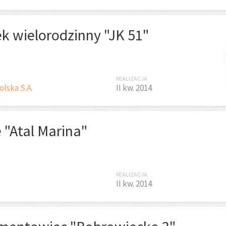
k wielorodzinny "JK 51"
REALIZACJA
lska S.A.
II kw. 2014
 "Atal Marina"
REALIZACJA
II kw. 2014