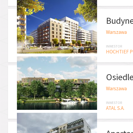
Budyne
Warszawa
INWESTOR
HOCHTIEF Po
Osiedle
Warszawa
INWESTOR
ATAL S.A.