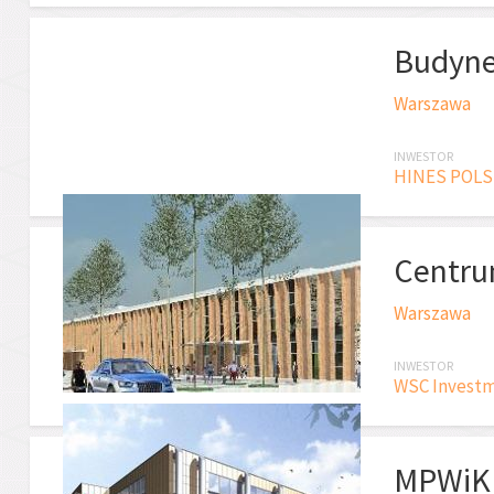
Budyne
Warszawa
INWESTOR
HINES POLSKA
Centru
Warszawa
INWESTOR
WSC Investme
MPWiK 