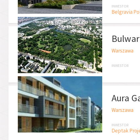
INWESTOR
Belgravia Pol
Bulwar
Warszawa
INWESTOR
Aura Ga
Warszawa
INWESTOR
Deptak Projek