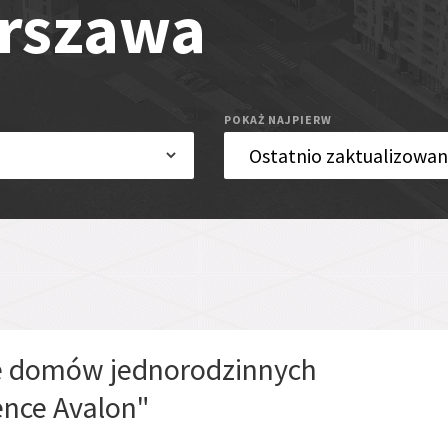
arszawa
POKAŻ NAJPIERW
e domów jednorodzinnych
ence Avalon"