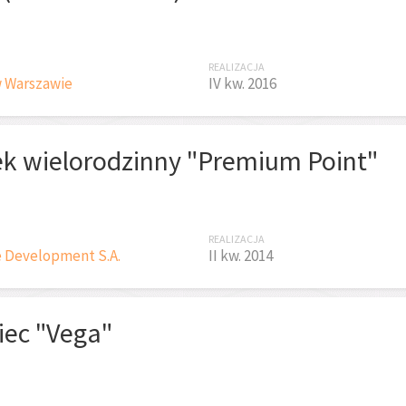
REALIZACJA
w Warszawie
IV kw. 2016
k wielorodzinny "Premium Point"
REALIZACJA
 Development S.A.
II kw. 2014
iec "Vega"