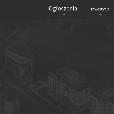
Ogłoszenia
Inwestycje
INWESTYCJE MIESZKANIOWE
INWES
RYNEK PIERWOTNY
Mieszkania
Domy
Biura
Mieszkania
Hand
Lokale użytkowe
Logi
POPULARNE MIASTA
Wrocław
Kraków
Gdańsk
Łódź