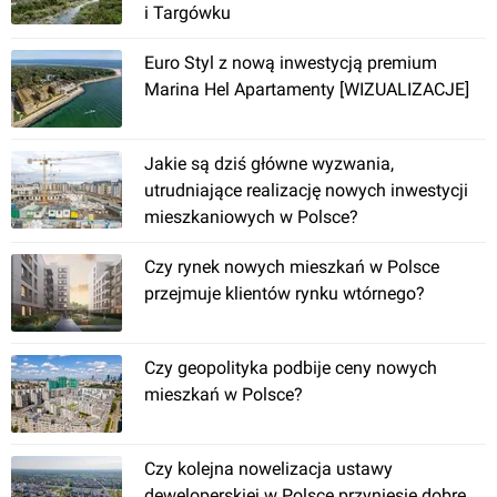
i Targówku
Euro Styl z nową inwestycją premium
Marina Hel Apartamenty [WIZUALIZACJE]
zobacz
44
oferty
Warszawa
, Lazurowa 13
Jakie są dziś główne wyzwania,
utrudniające realizację nowych inwestycji
Osiedle Przy Ryżowej
mieszkaniowych w Polsce?
Czy rynek nowych mieszkań w Polsce
przejmuje klientów rynku wtórnego?
Czy geopolityka podbije ceny nowych
zobacz
1
ofertę
mieszkań w Polsce?
Warszawa
, Ryżowa 62
Czy kolejna nowelizacja ustawy
Osiedle Międzyleska
deweloperskiej w Polsce przyniesie dobre