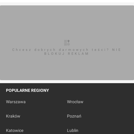
zobacz
49
ofert
Wrocław
, Ramiszowska 6
Apartamenty Grzybowska 11
Chcesz dobrych darmowych teści? NIE
BLOKUJ REKLAM
zobacz
78
ofert
POPULARNE REGIONY
Warszawa
, Grzybowska 11
Warszawa
Wrocław
Kraków
Poznań
Mokotów Sportowy
Katowice
Lublin