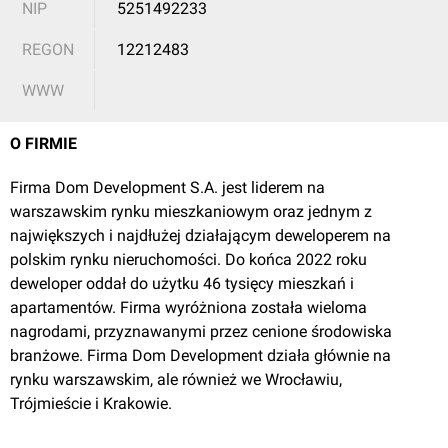
Warszawa
, Literacka 7
NIP
5251492233
REGON
12212483
Osiedle Rapsodia
WWW
O FIRMIE
Firma Dom Development S.A. jest liderem na
warszawskim rynku mieszkaniowym oraz jednym z
zobacz
76
ofert
największych i najdłużej działającym deweloperem na
polskim rynku nieruchomości. Do końca 2022 roku
Wrocław
, Wołowska 5
deweloper oddał do użytku 46 tysięcy mieszkań i
apartamentów. Firma wyróżniona została wieloma
Osiedle Arkadia
nagrodami, przyznawanymi przez cenione środowiska
branżowe. Firma Dom Development działa głównie na
rynku warszawskim, ale również we Wrocławiu,
Trójmieście i Krakowie.