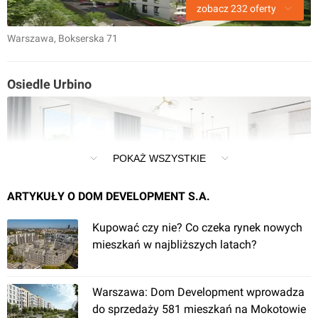
zobacz
232
oferty
Warszawa
, Bokserska 71
Osiedle Urbino
POKAŻ WSZYSTKIE
zobacz
88
ofert
ARTYKUŁY O DOM DEVELOPMENT S.A.
Warszawa
, Równoległa 16
Kupować czy nie? Co czeka rynek nowych
mieszkań w najbliższych latach?
Dzielnica Mieszkaniowa Metro Zachód
Warszawa: Dom Development wprowadza
do sprzedaży 581 mieszkań na Mokotowie