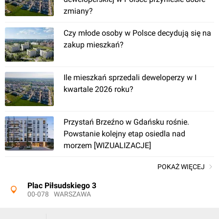
zmiany?
Czy młode osoby w Polsce decydują się na
zakup mieszkań?
zobacz
199
ofert
Ile mieszkań sprzedali deweloperzy w I
kwartale 2026 roku?
Wrocław
, Międzyleska 6B
Przystań Brzeźno w Gdańsku rośnie.
Apartamenty Literacka
Powstanie kolejny etap osiedla nad
morzem [WIZUALIZACJE]
POKAŻ WIĘCEJ
Plac Piłsudskiego 3
00-078
WARSZAWA
zobacz
156
ofert