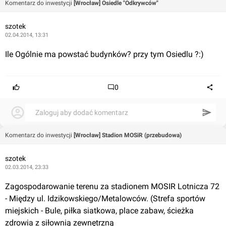
Komentarz do inwestycji
[Wrocław] Osiedle "Odkrywców"
szotek
02.04.2014, 13:31
Ile Ogólnie ma powstać budynków? przy tym Osiedlu ?:)
0
Zaloguj aby dodać komentarz
Komentarz do inwestycji
[Wrocław] Stadion MOSiR (przebudowa)
szotek
02.03.2014, 23:33
Zagospodarowanie terenu za stadionem MOSIR Lotnicza 72 
- Między ul. Idzikowskiego/Metalowców. (Strefa sportów 
miejskich - Bule, piłka siatkowa, place zabaw, ścieżka 
zdrowia z siłownią zewnętrzną 