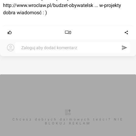
http://www.wroclaw.pl/budzet-obywatelsk ... w-projekty
dobra wiadomosć : )
0
Zaloguj aby dodać komentarz
Chcesz dobrych darmowych teści? NIE
BLOKUJ REKLAM