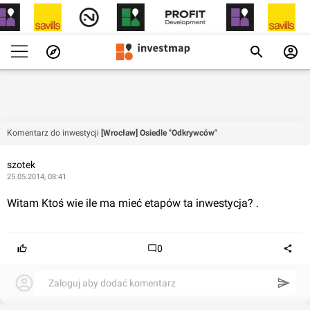
Komentarz do inwestycji
[Wrocław] Osiedle "Odkrywców"
szotek
25.05.2014, 08:41
Witam Ktoś wie ile ma mieć etapów ta inwestycja? .
0
Zaloguj aby dodać komentarz