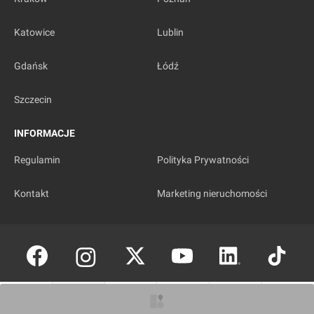
Katowice
Lublin
Gdańsk
Łódź
Szczecin
INFORMACJE
Regulamin
Polityka Prywatności
Kontakt
Marketing nieruchomości
Copyright © investmap.pl
O inwestycji
Ogłoszenia
Artykuły
Zdjęcia
Wizualizacje
Opinie