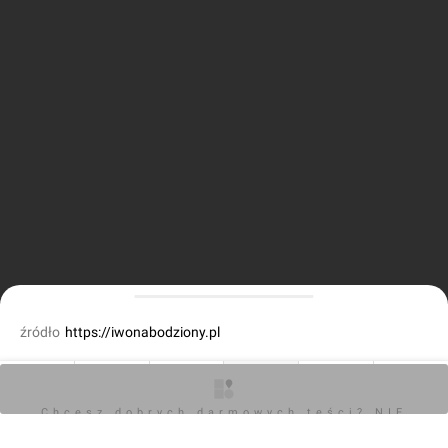
źródło
https://iwonabodziony.pl
fot. Iwona Bodziony
22.05.2026, 18:41
O inwestycji
Ogłoszenia
Artykuły
Zdjęcia
Wizualizacje
Opinie
Chcesz dobrych darmowych teści? NIE
BLOKUJ REKLAM