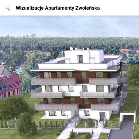
Wizualizacje Apartamenty Zwoleńska
POPULARNE REGIONY
Warszawa
Wrocław
Poznań
Katowice
Gdańsk
Łódź
INFORMACJE
Regulamin
Polityka Prywatności
Marketing nieruchomości