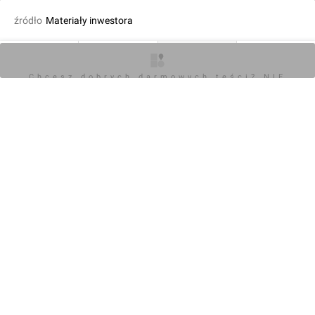
źródło
Materiały inwestora
dodał Wojciech Jenda
27.09.2024, 12:15
O inwestycji
Zdjęcia
Wizualizacje
Opinie
Chcesz dobrych darmowych teści? NIE
BLOKUJ REKLAM
KOMENTARZE (0)
Napisz komentarz
Powiadom o odpowiedziach
Zaloguj się
Chcesz dobrych darmowych teści? NIE