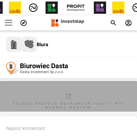
Biura
Biurowiec Dasta
Dasta Investment Sp.z.o.o.
Chcesz dobrych darmowych teści? NIE
BLOKUJ REKLAM
Napisz komentarz