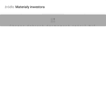
źródło
Materiały inwestora
fot. Jan Hawełko
31.07.2018, 13:32
O inwestycji
Artykuły
Zdjęcia
Wizualizacje
Opinie
Chcesz dobrych darmowych teści? NIE
BLOKUJ REKLAM
KOMENTARZE (0)
Napisz komentarz
Powiadom o odpowiedziach
Zaloguj się
Chcesz dobrych darmowych teści? NIE