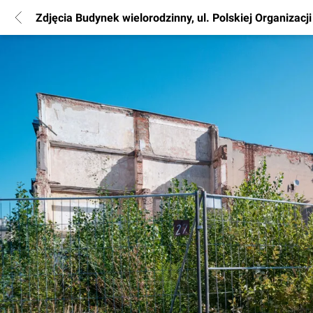
Zdjęcia Budynek wielorodzinny, ul. Polskiej Organizacj
POPULARNE REGIONY
Warszawa
Wrocław
Poznań
Katowice
Gdańsk
Łódź
INFORMACJE
Regulamin
Polityka Prywatności
Marketing nieruchomości