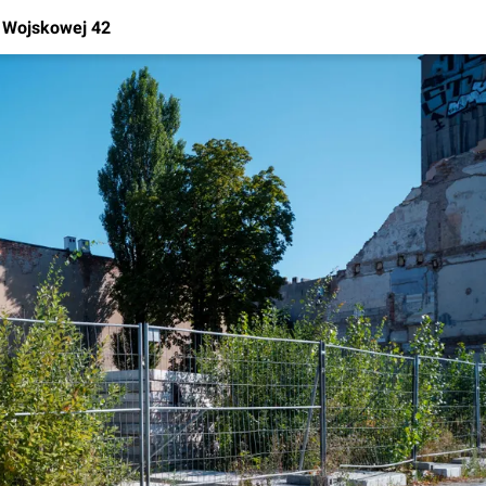
i Wojskowej 42
Rynek pierw
Kraków
Lublin
Szczecin
Kontakt