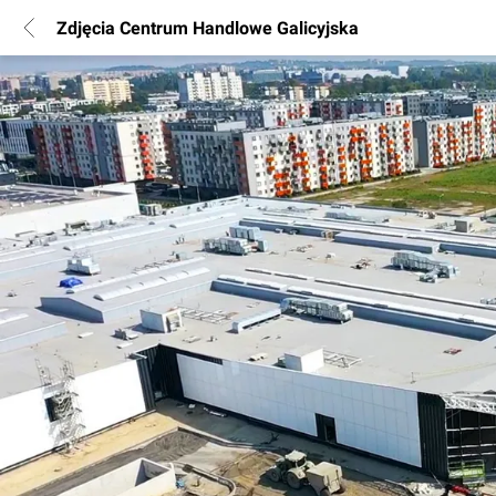
Zdjęcia Centrum Handlowe Galicyjska
POPULARNE REGIONY
Warszawa
Wrocław
Poznań
Katowice
Gdańsk
Łódź
INFORMACJE
Regulamin
Polityka Prywatności
Marketing nieruchomości