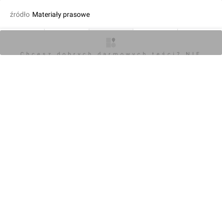
źródło
Materiały prasowe
fot. Orzech
01.10.2025, 13:04
O inwestycji
Artykuły
Zdjęcia
Wizualizacje
Opinie
Chcesz dobrych darmowych teści? NIE
BLOKUJ REKLAM
KOMENTARZE (0)
Napisz komentarz
Powiadom o odpowiedziach
Zaloguj się
Chcesz dobrych darmowych teści? NIE