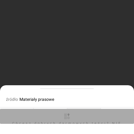
źródło
Materiały prasowe
fot. Orzech
05.09.2023, 13:48
O inwestycji
Artykuły
Zdjęcia
Opinie
Chcesz dobrych darmowych teści? NIE
BLOKUJ REKLAM