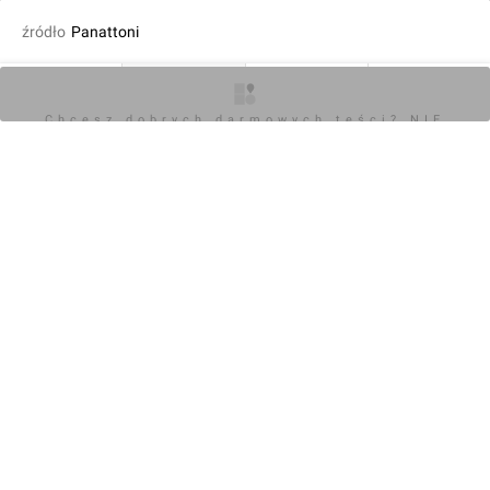
źródło
Panattoni
fot. Wojciech Jenda
07.06.2024, 10:52
O inwestycji
Zdjęcia
Wizualizacje
Opinie
Chcesz dobrych darmowych teści? NIE
BLOKUJ REKLAM
KOMENTARZE (0)
Napisz komentarz
Powiadom o odpowiedziach
Zaloguj się
Chcesz dobrych darmowych teści? NIE