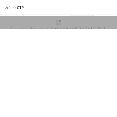
źródło
CTP
dodał Orzech
26.01.2026, 19:56
O inwestycji
Artykuły
Zdjęcia
Wizualizacje
Opinie
Chcesz dobrych darmowych teści? NIE
BLOKUJ REKLAM
KOMENTARZE (0)
Napisz komentarz
Powiadom o odpowiedziach
Zaloguj się
Chcesz dobrych darmowych teści? NIE