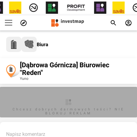
Biura
[Dąbrowa Górnicza] Biurowiec
"Reden"
Yuno
Chcesz dobrych darmowych teści? NIE
BLOKUJ REKLAM
Napisz komentarz