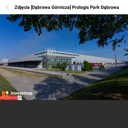
Zdjęcia [Dąbrowa Górnicza] Prologis Park Dąbrowa