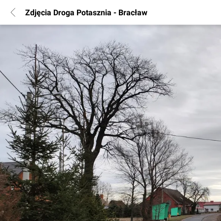
Zdjęcia Droga Potasznia - Bracław
POPULARNE REGIONY
Warszawa
Wrocław
Poznań
Katowice
Gdańsk
Łódź
INFORMACJE
Regulamin
Polityka Prywatności
Marketing nieruchomości