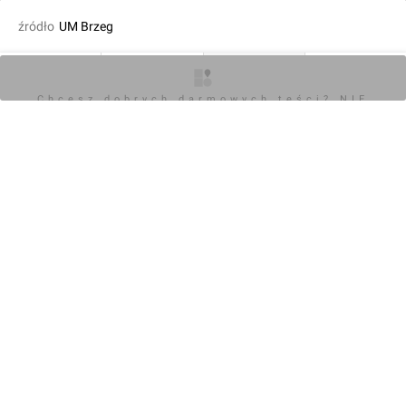
źródło
UM Brzeg
fot. Orzech
27.09.2024, 17:42
O inwestycji
Artykuły
Zdjęcia
Opinie
Chcesz dobrych darmowych teści? NIE
BLOKUJ REKLAM
KOMENTARZE (0)
Napisz komentarz
Powiadom o odpowiedziach
Zaloguj się
Chcesz dobrych darmowych teści? NIE