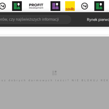
Rynek pierw
esz dobrych darmowych teści? NIE BLOKUJ RE