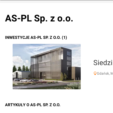
AS-PL Sp. z o.o.
INWESTYCJE AS-PL SP. Z O.O. (1)
Siedz
Gdańsk, M
ARTYKUŁY O AS-PL SP. Z O.O.