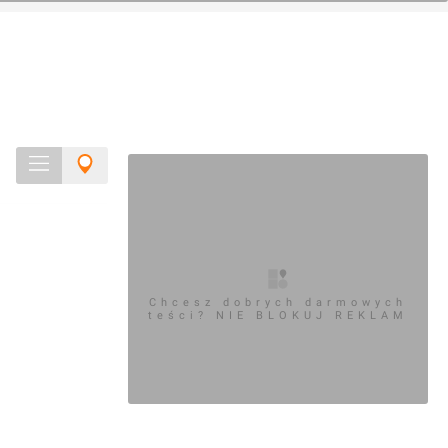
Chcesz dobrych darmowych
teści? NIE BLOKUJ REKLAM