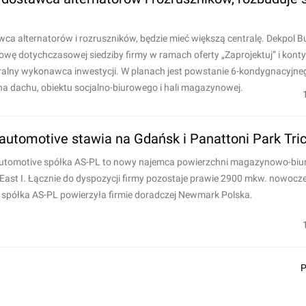
ca alternatorów i rozruszników, będzie mieć większą centralę. Dekpol
wę dotychczasowej siedziby firmy w ramach oferty „Zaprojektuj” i kont
ralny wykonawca inwestycji. W planach jest powstanie 6-kondygnacyjn
a dachu, obiektu socjalno-biurowego i hali magazynowej.
automotive stawia na Gdańsk i Panattoni Park Trici
automotive spółka AS-PL to nowy najemca powierzchni magazynowo-biu
 East I. Łącznie do dyspozycji firmy pozostaje prawie 2900 mkw. nowocze
spółka AS-PL powierzyła firmie doradczej Newmark Polska.