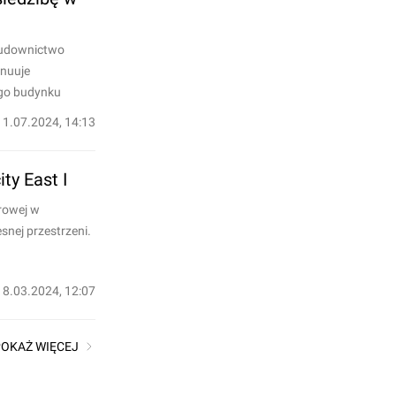
 Budownictwo
ynuuje
ego budynku
11.07.2024, 14:13
ty East I
rowej w
snej przestrzeni.
18.03.2024, 12:07
POKAŻ WIĘCEJ