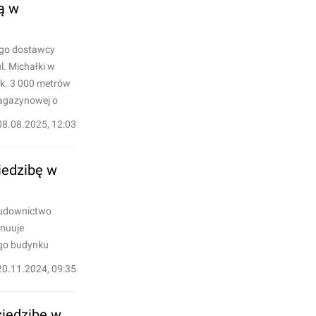
ą w
ego dostawcy
l. Michałki w
k. 3 000 metrów
magazynowej o
08.08.2025, 12:03
iedzibę w
 Budownictwo
ynuuje
ego budynku
20.11.2024, 09:35
siedzibę w