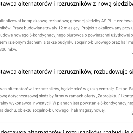
stawca alternatorów i rozruszników z nową siedzib
finalizował kompleksową rozbudowę głównej siedziby AS-PL – czołow
ników. Prace budowlane trwały 12 miesięcy. Projekt zlokalizowany przy u
udowę nowego 6-kondygnacyjnego biurowca o powierzchni użytkowej o
sem i zielonym dachem, a także budynku socjalno-biurowego oraz hali 
 800 mkw.
stawca alternatorów i rozruszników, rozbudowuje s
ca alternatorów i rozruszników, będzie mieć większą centralę. Dekpol
wę dotychczasowej siedziby firmy w ramach oferty „Zaprojektuj” i kont
ralny wykonawca inwestycji. W planach jest powstanie 6-kondygnacyjn
a dachu, obiektu socjalno-biurowego i hali magazynowej.
 dostawca alternatorów i rozruszników, rozbuduje 