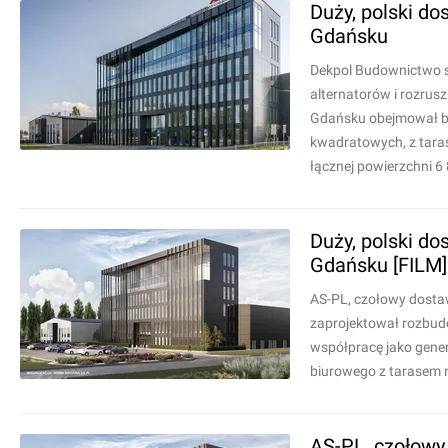
Duży, polski do
Gdańsku
Dekpol Budownictwo s
alternatorów i rozrusz
Gdańsku obejmował b
kwadratowych, z tara
łącznej powierzchni 6
Duży, polski do
Gdańsku [FILM]
AS-PL, czołowy dostaw
zaprojektował rozbudo
współpracę jako gene
biurowego z tarasem n
AS-PL, czołowy