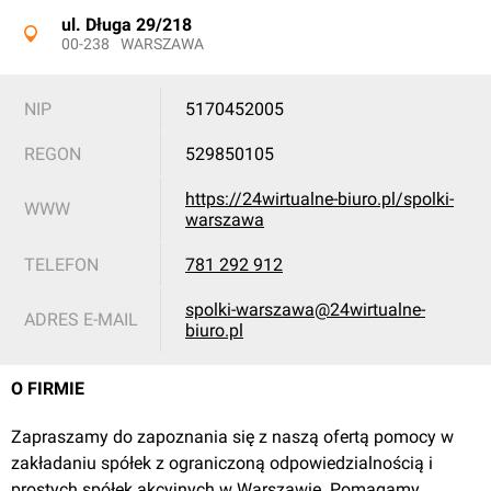
ul. Długa 29/218
00-238
WARSZAWA
NIP
5170452005
REGON
529850105
https://24wirtualne-biuro.pl/spolki-
WWW
warszawa
TELEFON
781 292 912
spolki-warszawa@24wirtualne-
ADRES E-MAIL
biuro.pl
O FIRMIE
Zapraszamy do zapoznania się z naszą ofertą pomocy w
zakładaniu spółek z ograniczoną odpowiedzialnością i
prostych spółek akcyjnych w Warszawie. Pomagamy