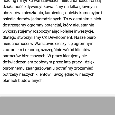
holding na rynku warszawskich nieruchomości. Naszą
działalność zdywersyfikowaliśmy na kilka głównych
obszarów: mieszkania, kamienice, obiekty komercyjne i
osiedla domów jednorodzinnych. To w ostatnim z nich
dostrzegamy ogromny potencjał, który nieustannie
wykorzystujemy rozpoczynając kolejne inwestycje,
dlatego stworzyliśmy CK Development. Nasze biuro
nieruchomości w Warszawie cieszy się ogromnym
Słomin
, Biedronki 29
zaufaniem i renomą, szczególnie wśród klientów i
partnerów biznesowych. W pracy kierujemy się
doświadczeniem zdobytym przez lata pracy - dzięki
ogromnemu zaangażowaniu potrafimy zrozumieć
potrzeby naszych klientów i uwzględnić w naszych
planach budowlanych.