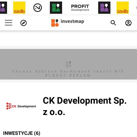
Chcesz dobrych darmowych teści? NIE
BLOKUJ REKLAM
CK Development Sp.
z o.o.
INWESTYCJE (6)