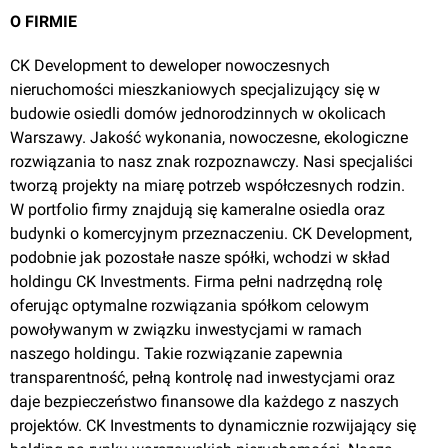
O FIRMIE
CK Development to deweloper nowoczesnych
nieruchomości mieszkaniowych specjalizujący się w
Słomin
, Janczewicka 8
budowie osiedli domów jednorodzinnych w okolicach
Warszawy. Jakość wykonania, nowoczesne, ekologiczne
rozwiązania to nasz znak rozpoznawczy. Nasi specjaliści
Jedności 31
tworzą projekty na miarę potrzeb współczesnych rodzin.
W portfolio firmy znajdują się kameralne osiedla oraz
budynki o komercyjnym przeznaczeniu. CK Development,
podobnie jak pozostałe nasze spółki, wchodzi w skład
holdingu CK Investments. Firma pełni nadrzędną rolę
oferując optymalne rozwiązania spółkom celowym
powoływanym w związku inwestycjami w ramach
naszego holdingu. Takie rozwiązanie zapewnia
Lesznowola
, Jedności 31
transparentność, pełną kontrolę nad inwestycjami oraz
daje bezpieczeństwo finansowe dla każdego z naszych
projektów. CK Investments to dynamicznie rozwijający się
Biedronki 29