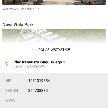
Warszawa
, Stępińska 17
Nova Wola Park
POKAŻ WSZYSTKIE
Plac Ireneusza Gugulskiego 1
02-661
WARSZAWA
Nowa Wola
, Przepiórki
NIP
1231319854
Bliska Magdalenka
REGON
364738330
WWW