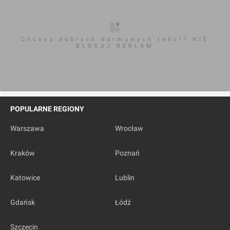
Chcesz dobrych darmowych teści? NIE
BLOKUJ REKLAM
POPULARNE REGIONY
Warszawa
Wrocław
Kraków
Poznań
Katowice
Lublin
Gdańsk
Łódź
Szczecin