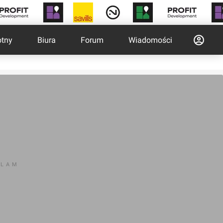
otny
Biura
Forum
Wiadomości
KLAM