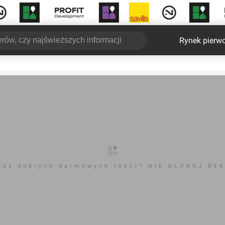
Rynek pierw
esz dobrych darmowych teści? NIE BLOKUJ RE