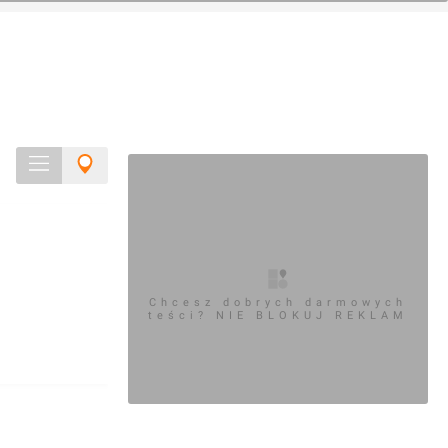
Chcesz dobrych darmowych
teści? NIE BLOKUJ REKLAM