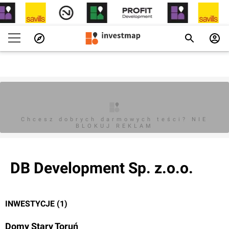
Chcesz dobrych darmowych teści? NIE
BLOKUJ REKLAM
DB Development Sp. z.o.o.
INWESTYCJE (1)
Domy Stary Toruń