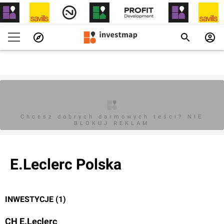
Chcesz dobrych darmowych teści? NIE
BLOKUJ REKLAM
E.Leclerc Polska
INWESTYCJE (1)
CH E.Leclerc