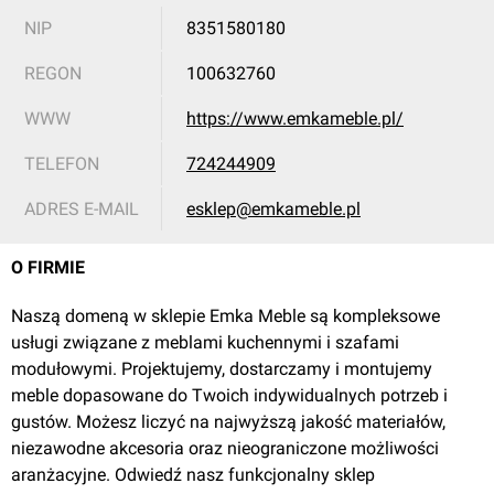
NIP
8351580180
REGON
100632760
WWW
https://www.emkameble.pl/
TELEFON
724244909
ADRES E-MAIL
esklep@emkameble.pl
O FIRMIE
Naszą domeną w sklepie Emka Meble są kompleksowe
usługi związane z meblami kuchennymi i szafami
modułowymi. Projektujemy, dostarczamy i montujemy
meble dopasowane do Twoich indywidualnych potrzeb i
gustów. Możesz liczyć na najwyższą jakość materiałów,
niezawodne akcesoria oraz nieograniczone możliwości
aranżacyjne. Odwiedź nasz funkcjonalny sklep