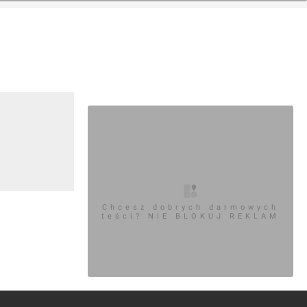
Chcesz dobrych darmowych
teści? NIE BLOKUJ REKLAM