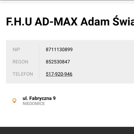
F.H.U AD-MAX Adam Świa
NIP
8711130899
REGON
852530847
TELEFON
517-920-946
ul. Fabryczna 9
NIEDOMICE