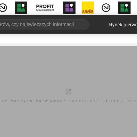
Rynek pierw
esz dobrych darmowych teści? NIE BLOKUJ RE