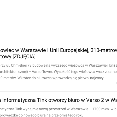
owiec w Warszawie i Unii Europejskiej, 310-metro
towy [ZDJĘCIA]
rzy ul. Chmielnej 73 budowę najwyższego wieżowca w Warszawie i Unii E
rchitektonicznej) – Varso Tower. Wysokość tego wieżowca wraz z zam
10 metrów. Wkrótce do biurowca wprowadzą się pierwsi najemcy.
 informatyczna Tink otworzy biuro w Varso 2 w W
matyczna Tink wynajmie nową przestrzeń w Warszawie – 1700 mkw. w b
eprowadzkę do nowego biura na przełomie tego roku.