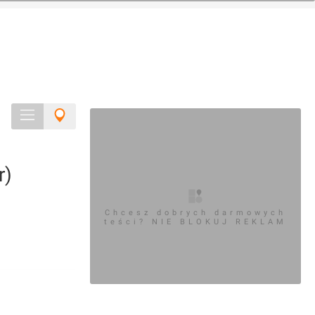
r)
Chcesz dobrych darmowych
teści? NIE BLOKUJ REKLAM