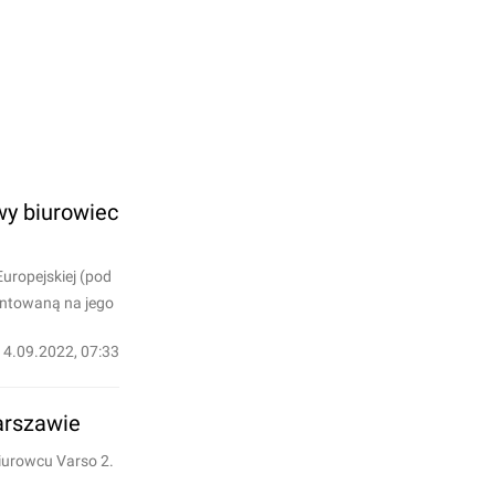
wy biurowiec
uropejskiej (pod
ontowaną na jego
14.09.2022, 07:33
arszawie
iurowcu Varso 2.