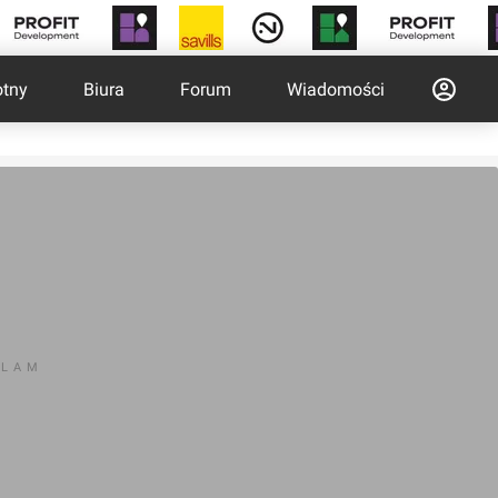
otny
Biura
Forum
Wiadomości
KLAM