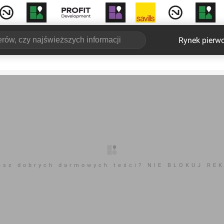
Rynek pierw
esz dobrych darmowych teści? NIE BLOKUJ RE