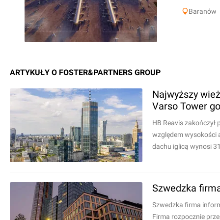
Baranów
ARTYKUŁY O FOSTER&PARTNERS GROUP
Najwyższy wież
Varso Tower go
HB Reavis zakończył p
względem wysokości a
dachu iglicą wynosi 3
Szwedzka firma
Szwedzka firma infor
Firma rozpocznie prz