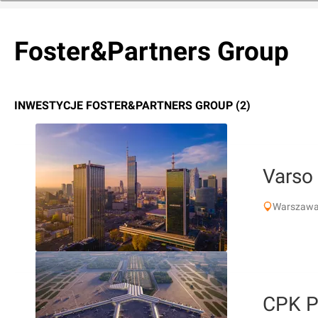
Foster&Partners Group
INWESTYCJE FOSTER&PARTNERS GROUP (2)
Varso 
Warszawa,
CPK P