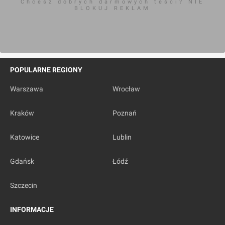
Chcesz dobrych darmowych teści? NIE
BLOKUJ REKLAM
POPULARNE REGIONY
Warszawa
Wrocław
Kraków
Poznań
Katowice
Lublin
Gdańsk
Łódź
Szczecin
INFORMACJE