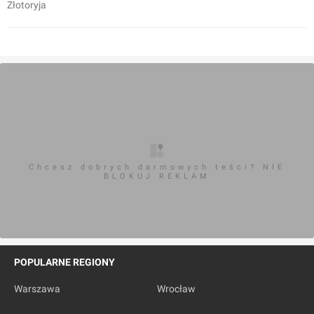
Złotoryja
Chcesz dobrych darmowych teści? NIE
BLOKUJ REKLAM
POPULARNE REGIONY
Warszawa
Wrocław