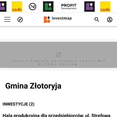
Chcesz dobrych darmowych teści? NIE
BLOKUJ REKLAM
Gmina Złotoryja
INWESTYCJE (2)
Hala produkcyjna dla przedsiębiorców, ul. Strefowa